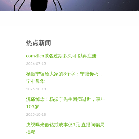
热点新闻
com和cn域名过期多久可 以再注册
2026-07-15
杨振宁留给大家的8个字：宁拙毋巧，
宁朴毋华
2025-10-18
沉痛悼念！杨振宁先生因病逝世，享年
103岁
2025-10-18
央视曝光假钻戒成本仅3元 直播间骗局
揭秘