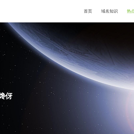
首页
域名知识
热
,馋伢