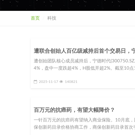
首页
科技
遭联合创始人百亿级减持后首个交易日，
遭创始团队核心成员减持后，宁德时代(300750.SZ
4%，盘中一度跌超4%，H股低开超2%。截至10点
2025-11-17
140821
百万元的抗癌药，有望大幅降价？
一针百万元的抗癌药有望纳入商业保险。10月底，
保创新药目录价格协商工作，商保创新药目录首次