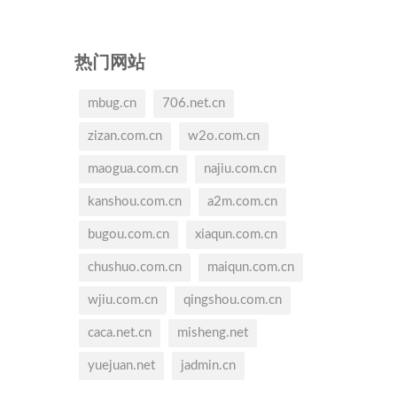
热门网站
mbug.cn
706.net.cn
zizan.com.cn
w2o.com.cn
maogua.com.cn
najiu.com.cn
kanshou.com.cn
a2m.com.cn
bugou.com.cn
xiaqun.com.cn
chushuo.com.cn
maiqun.com.cn
wjiu.com.cn
qingshou.com.cn
caca.net.cn
misheng.net
yuejuan.net
jadmin.cn