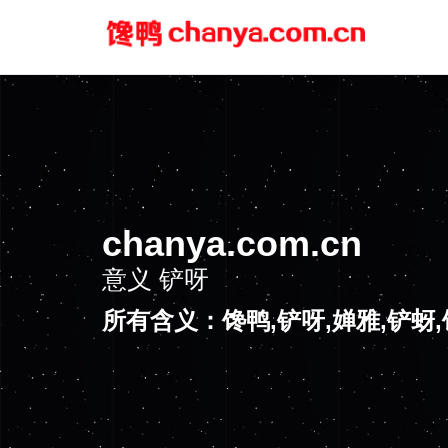
chanya.com.cn
意义
铲呀
所有含义：馋鸭,铲呀,婵雅,铲蚜