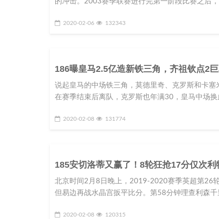
的冲击。2003赛季联赛进行完第一阶段比赛之后
2020-02-06
132343
186曝皇马2.5亿造新铁三角，齐祖钦点
说起皇马的中场铁三角，莫德里奇、克罗斯和卡塞
在赛季结束后离队，克罗斯也年满30，皇马中场
2020-02-08
131774
185安切洛蒂又赢了！8轮狂抢17分仅次
北京时间2月8日晚上，2019-2020赛季英超
但易边再战水晶宫扳平比分。第58分钟理查利森千
2020-02-08
120315