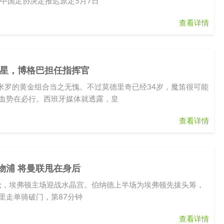
，中国足协决定推迟原定5月7日
查看详情
2巨星，博格巴担任指挥官
米罗的黄金组合当之无愧。不过莫德里奇已经34岁，魔笛很可能
换血势在必行。西班牙媒体就透露，皇
查看详情
利物浦 将曼联甩在身后
第26轮，埃弗顿主场迎战水晶宫。伯纳德上半场为埃弗顿先拔头筹，
里走单骑破门，第87分钟
查看详情