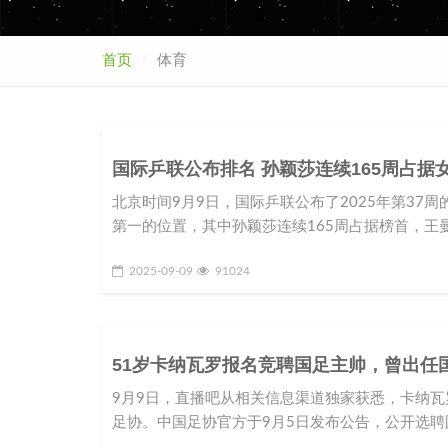
首页
体育
国际乒联公布排名 孙颖莎连续165周占据
北京时间9月9日，国际乒联公布了2025年第3
第一的位置，其中孙颖莎连续165周占据榜首，王
2025-09-09
91024
51岁卡纳瓦罗报名竞聘国足主帅，曾出任
9月9日，直播吧从相关信息渠道独家获悉，卡纳
足协。中国足协官方于9月5日发布公告，公开选