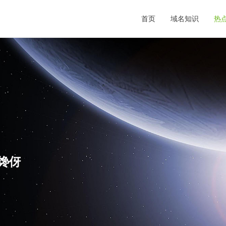
首页
域名知识
热
,馋伢