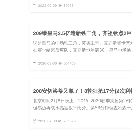
2025-09-09
89053
209曝皇马2.5亿造新铁三角，齐祖钦点
说起皇马的中场铁三角，莫德里奇、克罗斯和卡塞
在赛季结束后离队，克罗斯也年满30，皇马中场
2020-02-08
304756
208安切洛蒂又赢了！8轮狂抢17分仅次
北京时间2月8日晚上，2019-2020赛季英超
但易边再战水晶宫扳平比分。第58分钟理查利森千
2020-02-08
285823