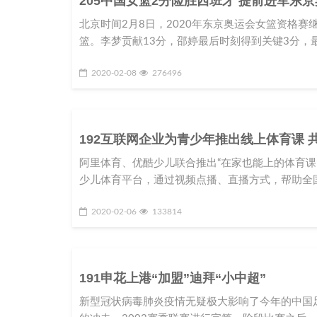
205中国女篮2分险胜西班牙 提前进军东
北京时间2月8日，2020年东京奥运会女篮资格
篮。李梦贡献13分，邵婷最后时刻得到关键3分，最
2020-02-08
276496
192互联网企业为青少年推出线上体育课 
阿里体育、优酷少儿联合推出“在家也能上的体育课
少儿体育平台，通过视频点播、直播方式，帮助全国
2020-02-06
133814
191申花上港“加盟”迪拜“小中超”
新型冠状病毒肺炎疫情无疑极大影响了今年的中国足