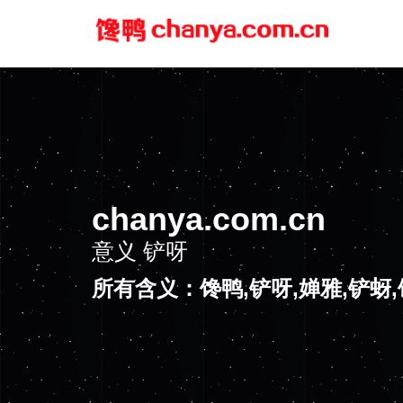
chanya.com.cn
意义
铲呀
所有含义：馋鸭,铲呀,婵雅,铲蚜