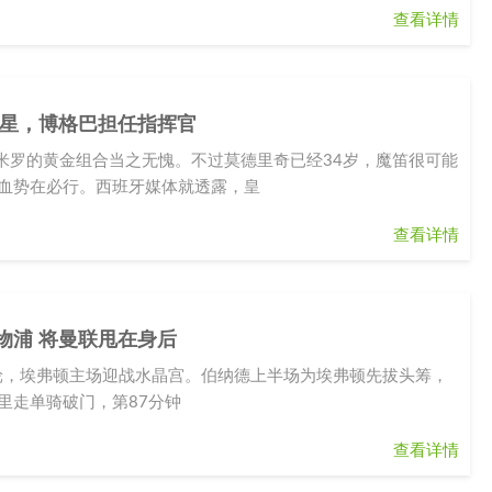
查看详情
2巨星，博格巴担任指挥官
米罗的黄金组合当之无愧。不过莫德里奇已经34岁，魔笛很可能
换血势在必行。西班牙媒体就透露，皇
查看详情
利物浦 将曼联甩在身后
第26轮，埃弗顿主场迎战水晶宫。伯纳德上半场为埃弗顿先拔头筹，
里走单骑破门，第87分钟
查看详情