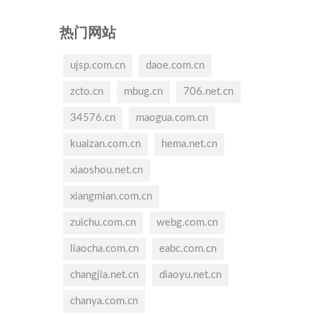
热门网站
ujsp.com.cn
daoe.com.cn
zcto.cn
mbug.cn
706.net.cn
34576.cn
maogua.com.cn
kuaizan.com.cn
hema.net.cn
xiaoshou.net.cn
xiangmian.com.cn
zuichu.com.cn
webg.com.cn
liaocha.com.cn
eabc.com.cn
changjia.net.cn
diaoyu.net.cn
chanya.com.cn