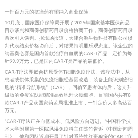
一针百万元的抗癌药有望纳入商业保险。
10月底，国家医疗保障局开展了2025年国家基本医保药品
目录谈判和商保创新药目录价格协商工作，商保创新药目录
首次引入谈判。据现场报道，天津合源生物科技有限公司谈
判代表结束价格协商后，对结果持明显乐观态度。该企业的
纳基奥仑赛是国内首款治疗白血病的CAR-T产品，定价为每
针99.9万元，已是国内CAR-T类产品的最低价。
CAR-T疗法即嵌合抗原受体T细胞免疫疗法。该疗法中，从
患者或供体采集的免疫细胞经基因改造，装备上能识别癌细
胞的“精准导航系统”（CAR），回输至患者体内后，这支升
级版的免疫军队能精准高效地歼灭癌细胞。目前国内共有8
款CAR-T产品获国家药监局批准上市，一针定价大多高达百
万元。
“CAR-T疗法正在向低成本、低风险方向迈进。”中国科学技
术大学附属第一医院风湿免疫科主任陈竹告诉《中国新闻周
刊》。他和团队近期开展了针对系统性红斑狼疮的CAR-T疗