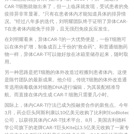
CAR-T细胞就做出来了，但一上临床就发现，受试患者的免
疫排异非常显著。“只有在患者体内才能知道具体的排异情
况。”经过八年多的迭代，刘明耀团队终于证明了异体CAR-
T在患者体内能免于排异，且无强烈免疫反应发生。
在刘明耀看来，异体CAR-T的一大优势便是，一份T细胞可
以在体外扩增，制备成百上千份的“救命药”。和普通细胞药
物一样，异体CAR-T可以做好放在冰箱里储存起来，随时取
用。
另一种思路是把T细胞的体外改造过程搬到患者体内。这便
是陈竹团队的最新成果。他介绍，传统T细胞的体外改造通
常选用病毒载体对细胞DNA进行编辑，为其装配精准导
航。而直接在体内生成 CAR-T 细胞只需要几小时。
国际上，体内CAR-T疗法已成为投融资合作的新焦点。今年
3月，药企巨头阿斯利康以10亿美元收购了比利时EsoBiotec
公司，以获得其体内CAR-T技术平台。8月，美国吉利德科
学公司旗下的老牌CAR-T巨头Kite以3.5亿美元收购了一家专