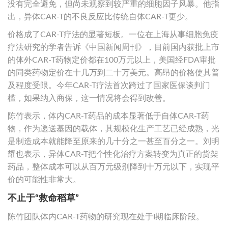
没有完全避免，但尚未观察到较严重的细胞因子风暴。他指
出，异体CAR-T的不良反应比传统自体CAR-T更少。
价格成了CAR-T疗法的显著短板。一位在上海从事细胞免疫
疗法研究的学者告诉《中国新闻周刊》，目前国内获批上市
的体外CAR-T药物定价都在100万元以上，美国经FDA审批
的同类药物定价在十几万到二十万美元。高昂的价格使其普
及程度受限。今年CAR-T疗法首次跨过了国家医保谈判门
槛，如果纳入商保，这一情况将会得到改善。
陈竹表示，体内CAR-T药品的成本显著低于自体CAR-T药
物，作为递送基因的载体，其规模化生产工艺已经成熟，光
是制造成本就能降至原来的几十分之一甚至百分之一。刘明
耀也表示，异体CAR-T把个性化治疗方案转变为真正的货架
药品，整体成本可以从百万元级别降到十万元以下，实现平
价的可能性非常大。
不止于“救命稻草”
陈竹团队体内CAR-T药物的研究现在处于I期临床阶段。