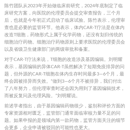
陈竹团队从2023年开始做临床前研究，2024年底制定了临
床研究方案，向医院的伦理委员会提交审查报告，三个月
后，也就是今年初正式启动了临床试验。陈竹表示，伦理审
查也是必要的监管环节。他表示，体内CAR-T疗法是在体内
改造T细胞，药物形式上属于化学药物，还没有划归传统的
细胞治疗药物。细胞治疗药物原则上要求医院的伦理委员会
以及省级卫生健康部门的两级审批和备案。
对于CAR-T疗法来说，T细胞的改造涉及基因编辑。刘明耀
表示，基因编辑的异体CAR-T虽然解决了短期免疫排异的问
题，但外源的CAR-T细胞在体内生存时间最多3—6个月，最
终会因被排异而失效。“做到3—6个月不被排异，我们付出
了八年努力，但伦理审查时还会因为用到了基因编辑技术，
而被反复问及伦理风险。”刘明耀说。
前述学者指出，由于基因编辑药物很少，鉴别和评价方面的
专家资源相对匮乏，监管部门通常面临审核力量不足的问
题。如果申报的是领域内第一款药物，监管方面关注的细节
会更多，企业申请被驳回的可能性也更大。