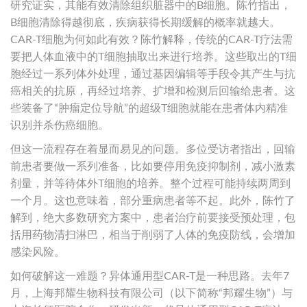
研究证实，其能有效清除组织脏器中的B细胞。陈竹指出，
B细胞清除得越彻底，疾病获得长期缓解的概率就越大。
CAR-T细胞为何如此有效？陈竹解释，传统的CAR-T疗法需
要把人体血液中的T细胞抽取出来进行培养。这些取出的T细
胞经过一系列体外处理，通过基因编辑等手段令其产生与抗
癌相关的抗原，再经过培养、扩增和检测后回输给患者。这
些装备了“肿瘤定位导航”的超级T细胞就能在患者体内精准
识别并杀伤癌细胞。
但这一流程存在着显而易见的问题。多位受访者指出，回输
前患者要做一系列准备，比如要停用免疫抑制剂，减小激素
剂量，并等待体外T细胞的培养。整个过程可能持续两周到
一个月。这也意味着，部分重病患者等不起。此外，陈竹了
解到，绝大多数研究方案中，患者治疗前要接受预处理，包
括用药物清扫淋巴，相当于削弱了人体的免疫防线，会增加
感染风险。
如何破解这一难题？异体通用型CAR-T是一种思路。去年7
月，上海邦耀生物科技有限公司（以下简称“邦耀生物”）与