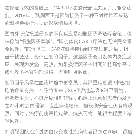
在保证疗效的基础上，CAR-T疗法的安全性决定了其能否获
批。2016年，魏则西正是因为接受了一种不对症且不成熟
的细胞免疫疗法，延误病情后离世。
国内外研究报道最多的不良反应是细胞因子释放综合征，也
被称为“细胞因子风暴”。“即使体内CAR-T疗法也无法完全避
免风暴。”陈竹坦言。CAR-T细胞接触到了靶细胞之后，相
当于被激活，会伴生细胞因子。这些因子会引发体内炎症反
应，表现为发烧、高热。如果炎症因子长时间维持高水平，
或引发多器官功能障碍，严重时可致命。
细胞因子风暴在血液肿瘤中更常见，其严重程度跟B淋巴细
胞的数量有关。在陈竹看来，SLE虽然也涉及B淋巴细胞，
但数量更少，不良反应相对较轻，临床上观察到患者的发热
在24小时之内缓解，发生率也较低，但长期安全性仍有待观
察。同时，治疗前使用抗过敏、抗炎药物，能很大程度上减
轻风暴。
刘明耀团队治疗过的自身免疫性疾病患者已超过20例，虽然