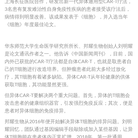
上海长征医院合作，研发出新一代异体通用型CAR-T疗法，
3名患有复发难治性自身免疫性疾病的患者接受该疗法后，
病情得到明显改善。该成果发表于《细胞》，并入选当年
《细胞》年度最佳论文。
华东师范大学生命医学研究所所长、邦耀生物创始人刘明耀
是论文通讯作者之一。他告诉《中国新闻周刊》，目前，国
内外已获批的CAR-T疗法都是自体CAR-T，也就是取患者自
己的T细胞进行改造培养。但肿瘤患者此前大多经过放化
疗，其T细胞有着诸多缺陷。异体CAR-T从年轻健康的供体
获取T细胞，其功能显然更强。
但异体CAR-T要解决两个重大问题。首先，异体的T细胞会
攻击患者的健康组织器官，引发强烈免疫反应；其次，便是
患者对异体细胞的免疫排异。
邦耀生物从2016年便开始解决异体T细胞的排异问题。刘明
耀回忆，团队通过基因编辑手段敲除或加入某些基因，让异
体T细胞能在患者体内正常扩增。2018年，第一批通用