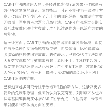
CAR-T疗法的适用人群，是经过传统治疗后效果不佳或是有
效但多次复发的患者。陈竹指出，其还不能作为一线治疗方
案。传统药物至少已有了几十年的临床经验，标准治疗方案
无效后，医生再考虑逐步升级疗法。CAR-T疗法经过长期实
践形成标准化治疗方案后，才可以讨论作为一线治疗方案的
可能性。
适应证方面，CAR-T疗法的优势停留在血液肿瘤领域，即使
在自身免疫性疾病领域有所突破，向实体瘤，比如说胃癌、
胰腺癌的拓展仍困难重重。陈竹表示，已有CAR-T疗法对绝
大多数实体瘤的疗效非常有限，原因不明。T细胞要起效，
就要在遇到靶细胞后活化分裂，产生更多T细胞，才能把“敌
人”完全“剿灭”。有一种可能是，实体瘤的局部环境不利于
CAR-T细胞的扩增。
已有越来越多研究专注于改造T细胞的新方法。这涉及更多
复杂的免疫学原理，但陈竹认为攻克有望。刘明耀团队也在
探索基因编辑与实体瘤CAR-T的结合点，在他看来，未来五
年就能看到实体瘤方面的突破。