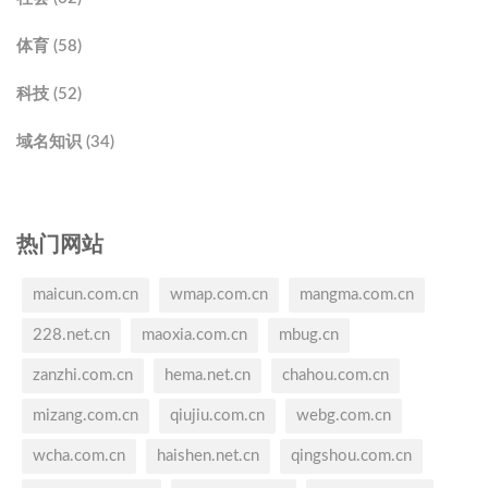
体育 (58)
科技 (52)
域名知识 (34)
热门网站
maicun.com.cn
wmap.com.cn
mangma.com.cn
228.net.cn
maoxia.com.cn
mbug.cn
zanzhi.com.cn
hema.net.cn
chahou.com.cn
mizang.com.cn
qiujiu.com.cn
webg.com.cn
wcha.com.cn
haishen.net.cn
qingshou.com.cn