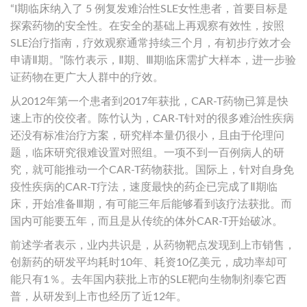
“I期临床纳入了 5 例复发难治性SLE女性患者，首要目标是
探索药物的安全性。在安全的基础上再观察有效性，按照
SLE治疗指南，疗效观察通常持续三个月，有初步疗效才会
申请Ⅱ期。”陈竹表示，Ⅱ期、Ⅲ期临床需扩大样本，进一步验
证药物在更广大人群中的疗效。
从2012年第一个患者到2017年获批，CAR-T药物已算是快
速上市的佼佼者。陈竹认为，CAR-T针对的很多难治性疾病
还没有标准治疗方案，研究样本量仍很小，且由于伦理问
题，临床研究很难设置对照组。一项不到一百例病人的研
究，就可能推动一个CAR-T药物获批。国际上，针对自身免
疫性疾病的CAR-T疗法，速度最快的药企已完成了Ⅱ期临
床，开始准备Ⅲ期，有可能三年后能够看到该疗法获批。而
国内可能要五年，而且是从传统的体外CAR-T开始破冰。
前述学者表示，业内共识是，从药物靶点发现到上市销售，
创新药的研发平均耗时10年、耗资10亿美元，成功率却可
能只有1％。去年国内获批上市的SLE靶向生物制剂泰它西
普，从研发到上市也经历了近12年。