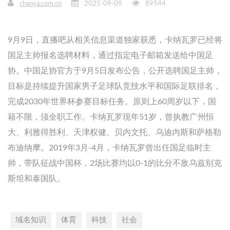
chanya.com.cn
2025-09-09
89544
9月9日，直播吧从相关信息渠道独家获悉，卡纳瓦罗已经将
国足主帅报名选聘材料，通过指定电子邮箱发送给中国足
协。中国足协官方于9月5日发布公告，公开选聘国足主帅，
目标是持续提升国家男子足球队竞技水平和国际足联排名，
完成2030年世界杯参赛目标任务。原则上60周岁以下，国
籍不限，须全职工作。卡纳瓦罗现年51岁，曾执教广州恒
大、利雅得胜利、天津权健、贝内文托、乌迪内斯和萨格勒
布迪纳摩。2019年3月-4月，卡纳瓦罗曾出任国足临时主
帅，带队征战中国杯，2场比赛均以0-1的比分不敌乌兹别克
斯坦和泰国队。
域名知识
体育
科技
社会