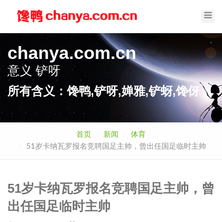
Toggl
Navig
chanya.com.cn
意义
铲呀
所有含义：馋鸭,铲呀,婵雅,铲蚜,馋伢
首页
新闻
体育
51岁卡纳瓦罗报名竞聘国足主帅，曾出任国足临时主帅
51岁卡纳瓦罗报名竞聘国足主帅，曾
出任国足临时主帅