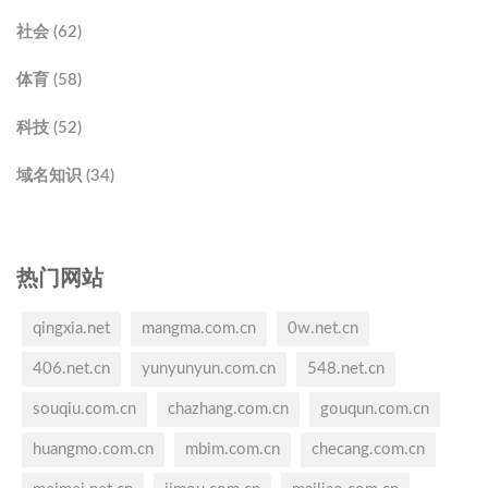
社会 (62)
体育 (58)
科技 (52)
域名知识 (34)
热门网站
qingxia.net
mangma.com.cn
0w.net.cn
406.net.cn
yunyunyun.com.cn
548.net.cn
souqiu.com.cn
chazhang.com.cn
gouqun.com.cn
huangmo.com.cn
mbim.com.cn
checang.com.cn